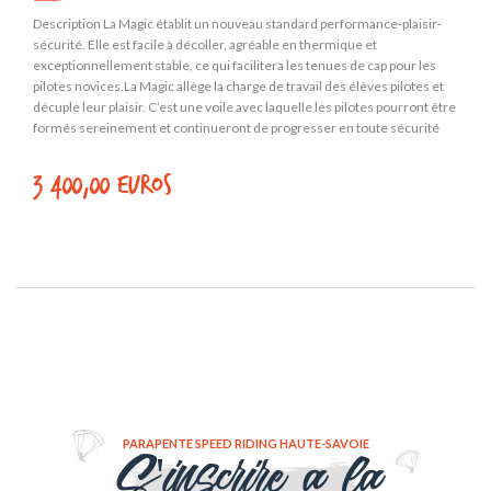
Description La Magic établit un nouveau standard performance-plaisir-
sécurité. Elle est facile à décoller, agréable en thermique et
exceptionnellement stable, ce qui facilitera les tenues de cap pour les
pilotes novices.La Magic allège la charge de travail des élèves pilotes et
décuple leur plaisir. C’est une voile avec laquelle les pilotes pourront être
formés sereinement et continueront de progresser en toute sécurité
longtemps après leurs premiers stages.Construite en matériaux
robustes, la Magic résistera aux rigueurs de nombreux entraînements.
3 400,00 euros
Toutefois, les matériaux de dernière génération permettent de
conserver un poids contenu de seulement 4.9Kg pour la taille M.
PARAPENTE SPEED RIDING HAUTE-SAVOIE
S'inscrire a la