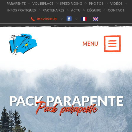
PARAPENTE
VOL BIPLACE
SPEED RIDING
PHOTOS
VIDÉOS
INFOS PRATIQUES
PARTENAIRES
ACTU
L'ÉQUIPE
CONTACT
06 12 55 51 31
MENU
PACK PARAPENTE
Pack parapente