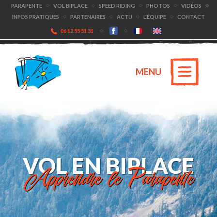
PARAPENTE
VOL BIPLACE
SPEED RIDING
PHOTOS
VIDÉOS
INFOS PRATIQUES
PARTENAIRES
ACTU
L'ÉQUIPE
CONTACT
06 12 55 51 31
MENU
VOL EN BIPLACE
Apprendre le Parapente