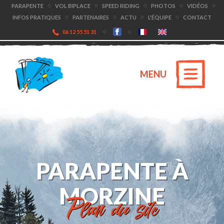
PARAPENTE
VOL BIPLACE
SPEED RIDING
PHOTOS
VIDÉOS
INFOS PRATIQUES
PARTENAIRES
ACTU
L'ÉQUIPE
CONTACT
06 12 55 51 31
MENU
PARAPENTE À
MORZINE
Plan du site