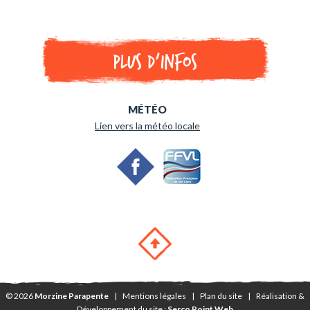
Plus d'infos
MÉTÉO
Lien vers la météo locale
© 2026
Morzine Parapente
|
Mentions légales
|
Plan du site
|
Réalisation &
Développement du site :
Serco Point Web