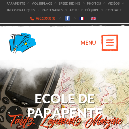
PARAPENTE
VOL BIPLACE
SPEED RIDING
PHOTOS
VIDÉOS
INFOS PRATIQUES
PARTENAIRES
ACTU
L'ÉQUIPE
CONTACT
06 12 55 51 31
MENU
ECOLE DE
PARAPENTE
Tarifs, Logements Morzine