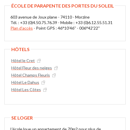
ÉCOLE DE PARAPENTE DES PORTES DU SOLEIL
603 avenue de Joux plane - 74110 - Morzine
Tél. : +33 (0)4.50.75.76.39 - Mobile : +33 (0)6.12.55.51.31
Plan d'accès
- Point GPS : 46°10'46'' - 006°42'22''
HÔTELS
Hôtel le Cret
Hôtel Fleur des neiges
Hôtel Champs Fleuris
Hôtel Le Dahus
Hôtel Les Côtes
SE LOGER
L'école loue un appartement de 70m2 pour plus de