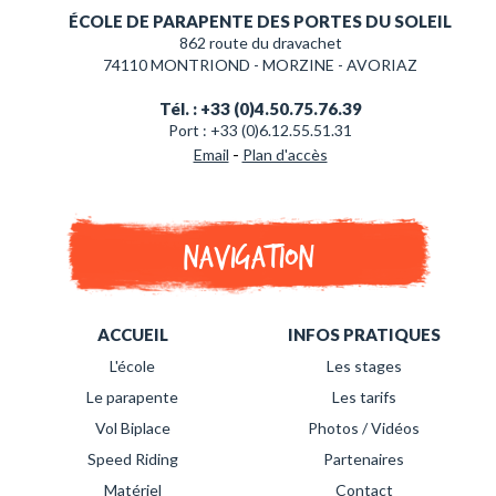
ÉCOLE DE PARAPENTE DES PORTES DU SOLEIL
862 route du dravachet
74110 MONTRIOND - MORZINE - AVORIAZ
Tél. : +33 (0)4.50.75.76.39
Port : +33 (0)6.12.55.51.31
-
Email
Plan d'accès
Navigation
ACCUEIL
INFOS PRATIQUES
L'école
Les stages
Le parapente
Les tarifs
Vol Biplace
Photos / Vidéos
Speed Riding
Partenaires
Matériel
Contact