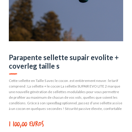
Parapente sellette supair evolite +
coverleg taille s
Cette sellette en Taille S avec le cocon .est entièrement neuve : le tarif
comprend : La sellette + le cocon La sellette SUPAIR EVO LITE 2 marque
une nouvelle génération de sellettes modulables pour vous permettre
de profiter au maximum de chacun de vos vols, quelles que soient les
conditions. Grâce à son speedbag optionnel, passez d’une sellette assise
à un cocon en quelques secondes ! Sécurité passive élevée, confortable
et idéale pour le cross et la progression, la SUPAIR EVO LITE 2 s’adresse
aux pilotes qui veulent tout faire avec une seule sellette. Le module
1 100,00 euros
speedbag en option L'un des atouts majeurs de l'EVO LITE 2 réside dans
son module speedbag optionnel. Cette fonctionnalité permet à la sellette