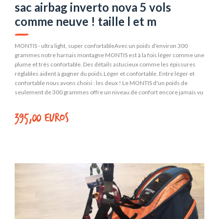
sac airbag inverto nova 5 vols
comme neuve ! taille l et m
MONTIS - ultra light, super confortableAvec un poids d'environ 300
grammes notre harnais montagne MONTIS est à la fois léger comme une
plume et très confortable. Des détails astucieux comme les épissures
réglables aident à gagner du poids.Léger et confortable. Entre léger et
confortable nous avons choisi : les deux ! Le MONTIS d'un poids de
seulement de 300 grammes offre un niveau de confort encore jamais vu
pour ce type de matériel. Essayez le, asseyez vous, vous serez bien
!Techniquement sophistiqué. le MONTIS est un harnais dessiné par des
395,00 euros
alpinistes pour des alpinistes plein de solutions innovantes. Une d'entre
elles est les épissures réglables avec un réglable sans boucle
métallique.Voler ludique. Plus qu'un harnais fait pour seulement
descendre des montagnes, le MONTIS, conçu avec une géométrie
sophistiquée assure une répartition équilibrée du poids du pilote et
minimise les points de pression. Cette géométrie offre efficacité et
confort en vol thermique.Tailles : M et LPoids : 320 gDonnées
techniques. M LTaille du pilote cm <180 >180Poids de la sellette kg 0,32
0,34Certification (EN) PH 131.2015Charge maxi 100 kg lt. ENCouleur
NOVA Rednova-inverto-image+Sac -Airbag Réversible InvertoLe
Sac/Airbag INVERTO peut être combiné avec le MONTIS, notre harnais