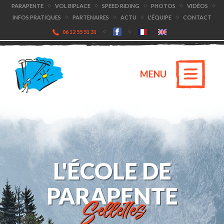
PARAPENTE
VOL BIPLACE
SPEED RIDING
PHOTOS
VIDÉOS
INFOS PRATIQUES
PARTENAIRES
ACTU
L'ÉQUIPE
CONTACT
06 12 55 51 31
MENU
L'ÉCOLE DE
PARAPENTE
Sellettes